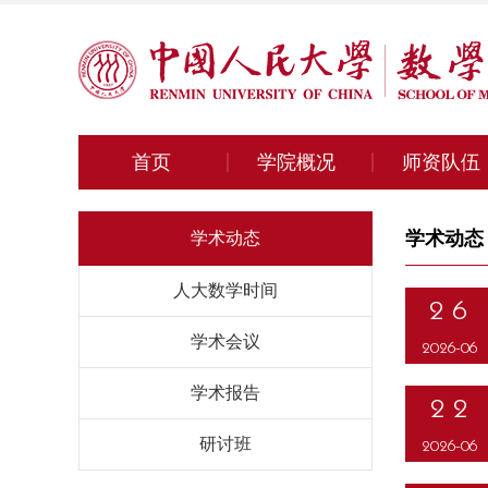
首页
学院概况
师资队伍
学术动态
学术动态
人大数学时间
26
学术会议
2026-06
学术报告
22
研讨班
2026-06