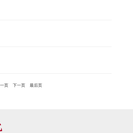
一页
下一页
最后页