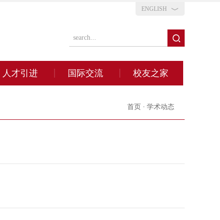
ENGLISH
人才引进
国际交流
校友之家
首页
·
学术动态