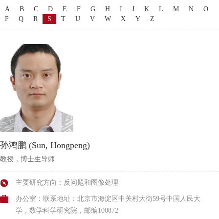
A
B
C
D
E
F
G
H
I
J
K
L
M
N
O
P
Q
R
S
T
U
V
W
X
Y
Z
孙鸿鹏 (Sun, Hongpeng)
教授，博士生导师
主要研究方向：反问题和图像处理
办公室：联系地址：北京市海淀区中关村大街59号中国人民大
学，数学科学研究院，邮编100872