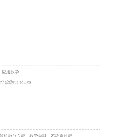
；应用数学
anhg2@ruc.edu.cn
跳的随机微分方程，数学金融，不确定过程