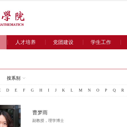
人才培养
党团建设
学生工作
按系别
C
D
E
F
G
H
I
J
K
L
M
N
O
P
Q
R
曹梦雨
副教授，理学博士