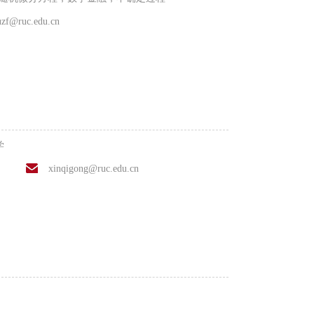
uzf@ruc.edu.cn
学
xinqigong@ruc.edu.cn