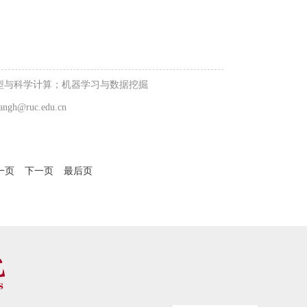
型与科学计算；机器学习与数据挖掘
iangh@ruc.edu.cn
一页
下一页
最后页