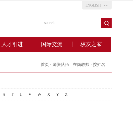
ENGLISH
人才引进
国际交流
校友之家
首页
·
师资队伍
·
在岗教师
·
按姓名
S
T
U
V
W
X
Y
Z