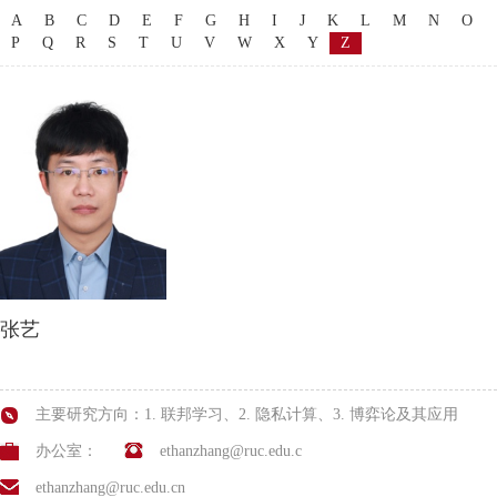
A
B
C
D
E
F
G
H
I
J
K
L
M
N
O
P
Q
R
S
T
U
V
W
X
Y
Z
张艺
主要研究方向：1. 联邦学习、2. 隐私计算、3. 博弈论及其应用
办公室：
ethanzhang@ruc.edu.c
ethanzhang@ruc.edu.cn