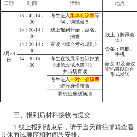
日期
时间
活动
地点
13：45-14：
考生进入
集体会议室
等
00
候，调试设备
14：00-14：
线上报到开始，点名、
线上（腾讯会
20
抽签
议）
14：
20-14
：
宣读《综合考核规则》
设备：电脑、
30
2月23
手机
14：
30-16
：
考生在线展示签订好的
日
会议 ID及会议
30
《诚信应试承诺书》，
密码将以邮件
并当场宣读
形式发送
考生进入
一对一会议室
进行身份核验
双机位连线预演
三、报到后材料接收与提交
1.线上报到结束后，请于当天前往邮箱查看
具体面试顺序和时间段安排。